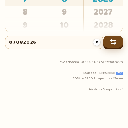
8
9
2027
9
10
2028
10
11
2029
×
11
12
2030
12
2031
Invoerbereik: -0059-01-01 tot 2200-12-31
Sources: -59 to 2050
KASI
13
2032
2051 to 2200 Soopoolleaf Team
14
2033
Made by Soopoolleaf
15
2034
16
2035