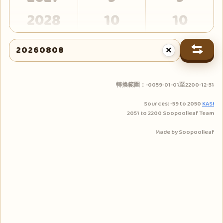
2028
10
10
2029
11
11
×
2030
12
12
2031
13
轉換範圍：-0059-01-01至2200-12-31
Sources: -59 to 2050
KASI
2032
14
2051 to 2200 Soopoolleaf Team
2033
15
Made by Soopoolleaf
2034
16
2035
17
2036
18