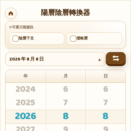
2018
陽曆陰曆轉換器
2019
1
1
✨
可選日期資訊
2020
2
2
✓
✓
陰曆干支
儒略曆
2021
3
3
2022
4
4
2026 年 8 月 8 日
▲
2023
5
5
年
月
日
2024
6
6
2025
7
7
2026
8
8
2027
9
9